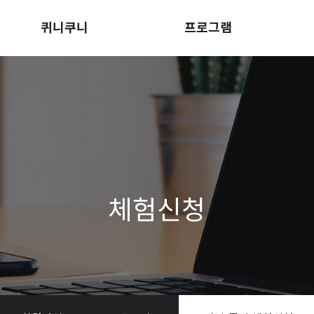
퀴니쿠니
프로그램
회사소개
정규과정
퀴니쿠니 영어놀이터
렛츠스토리
오시는길
더퀸스 사이언스
체험신청