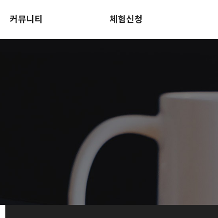
커뮤니티
체험신청
영어교육꿀팁
Log in for teachers
이벤트
회원가입
로그인
홈스쿨링 체험신청