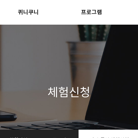
퀴니쿠니
프로그램
회사소개
정규과정
퀴니쿠니 영어놀이터
렛츠스토리
오시는길
더퀸스 사이언스
체험신청