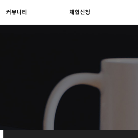
커뮤니티
체험신청
영어교육꿀팁
Log in for teachers
이벤트
회원가입
로그인
홈스쿨링 체험신청