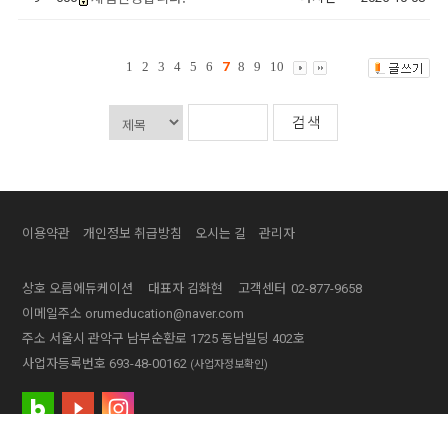
1
2
3
4
5
6
7
8
9
10
이용약관
개인정보 취급방침
오시는 길
관리자
상호
오름에듀케이션
대표자
김화현
고객센터
02-877-9658
이메일주소
orumeducation@naver.com
주소
서울시 관악구 남부순환로 1725 동남빌딩 402호
사업자등록번호
693-48-00162
(사업자정보확인)