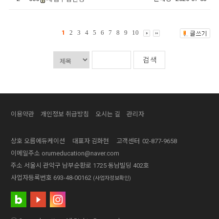
1
2
3
4
5
6
7
8
9
10
이용약관
개인정보 취급방침
오시는 길
관리자
상호
오름에듀케이션
대표자
김화현
고객센터
02-877-9658
이메일주소
orumeducation@naver.com
주소
서울시 관악구 남부순환로 1725 동남빌딩 402호
사업자등록번호
693-48-00162
(사업자정보확인)