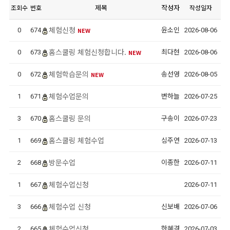
제목
작성자
조회수
번호
작성일자
체험신청
0
674
NEW
윤소인
2026-08-06
홈스쿨링 체험신청합니다.
0
673
NEW
최다현
2026-08-06
체험학습문의
0
672
NEW
송선영
2026-08-05
체험수업문의
1
671
변하늘
2026-07-25
홈스쿨링 문의
3
670
구송이
2026-07-23
홈스쿨링 체험수업
1
669
심주연
2026-07-13
방문수업
2
668
이종한
2026-07-11
체험수업신청
1
667
2026-07-11
체험수업 신청
3
666
신보배
2026-07-06
체험수업신청
2
665
한혜경
2026-07-03